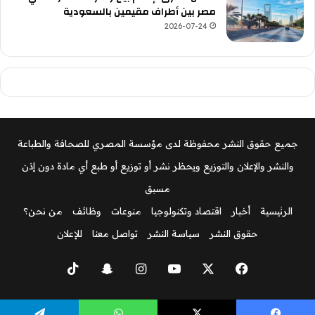
مصر بين أطراف مقيمين بالسعودية
2026-07-24
جميع حقوق النشر محفوظة لدى مؤسسة المصري للصحافة والطباعة
والنشر والإعلان والتوزيع ويحظر نشر أو توزيع أو طبع أي مادة دون إذن
مسبق
الرئيسية
أخبار
اقتصاد وتكنولوجيا
منوعات
وظائف
من نحن؟
حقوق النشر
سياسة النشر
تواصل معنا
للإعلان
‫X
فيسبوك
‫YouTube
انستقرام
سناب
‫TikTok
تشات