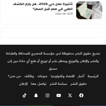
تأشيرة عمل دبي 2026.. هل يلزم الكشف
الطبي في مصر قبل السفر؟
2026-08-03
جميع حقوق النشر محفوظة لدى مؤسسة المصري للصحافة والطباعة
والنشر والإعلان والتوزيع ويحظر نشر أو توزيع أو طبع أي مادة دون إذن
مسبق
الرئيسية
أخبار
اقتصاد وتكنولوجيا
منوعات
وظائف
من نحن؟
حقوق النشر
سياسة النشر
تواصل معنا
للإعلان
‫X
فيسبوك
‫YouTube
انستقرام
سناب
‫TikTok