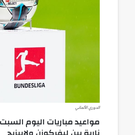
الدوري الألماني
نارية بين ليفركوزن ولايبزيج