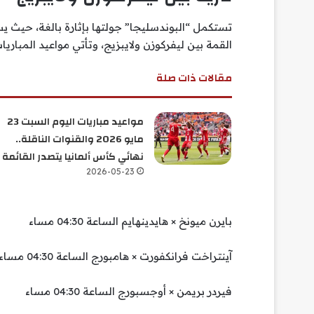
تستكمل “البوندسليجا” جولتها بإثارة بالغة، حيث يسع
القمة بين ليفركوزن ولايبزيج، وتأتي مواعيد المباريات
مقالات ذات صلة
مواعيد مباريات اليوم السبت 23
مايو 2026 والقنوات الناقلة..
نهائي كأس ألمانيا يتصدر القائمة
2026-05-23
بايرن ميونخ × هايدينهايم الساعة 04:30 مساء
آينتراخت فرانكفورت × هامبورج الساعة 04:30 مساء
فيردر بريمن × أوجسبورج الساعة 04:30 مساء