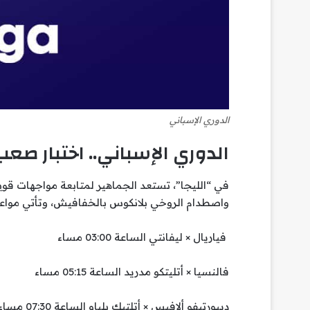
الدوري الإسباني
الدوري الإسباني.. اختبار صع
في “الليجا”، تستعد الجماهير لمتابعة مواجهات قوي
واصطدام الروخي بلانكوس بالخفافيش، وتأتي مواعيد
فياريال × ليفانتي الساعة 03:00 مساء
فالنسيا × أتليتكو مدريد الساعة 05:15 مساء
ديبورتيفو ألافيس × أتلتيك بلباو الساعة 07:30 مساء