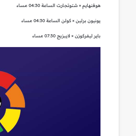
هوفنهايم × شتوتجارت الساعة 04:30 مساء
يونيون برلين × كولن الساعة 04:30 مساء
باير ليفركوزن × لايبزيج 07:30 مساء