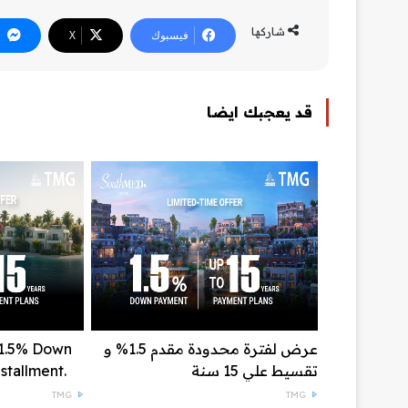
شاركها
فيسبوك
‫X
قد يعجبك ايضا
عرض لفترة محدودة مقدم 1.5% و
 1.5% Down
تقسيط علي 15 سنة
stallment.
TMG
TMG