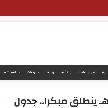
عية
فن وثقافة
وظائف
رياضة
منوعات
مناسبات
وسم عمرة 1448هـ ينطلق مبكرا.. جدول