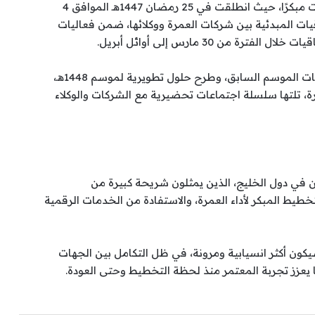
وكشفت الوزارة أن الاستعدادات للموسم الجديد بدأت مبكرًا، حيث انطلقت في 25 رمضان 1447هـ الموافق 4
لاتفاقيات المبدئية بين شركات العمرة ووكلائها، ضمن فعاليات
كما عُقدت ورشة عمل في 25 شعبان لمراجعة تحديات الموسم السابق، وطرح حلول تطويرية لموسم 1448هـ،
، تلتها سلسلة اجتماعات تحضيرية مع الشركات والوكلاء
 في دول الخليج، الذين يمثلون شريحة كبيرة من
خطيط المبكر لأداء العمرة، والاستفادة من الخدمات الرقمية
ذا التنظيم الدقيق أن موسم عمرة 1448هـ سيكون أكثر انسيابية ومرونة، في ظل التكامل بين الجهات
بما يعزز تجربة المعتمر منذ لحظة التخطيط وحتى العودة.