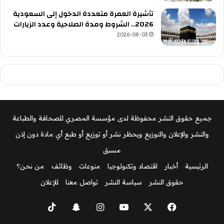
تأشيرة العمرة متعددة الدخول إلى السعودية
2026.. الشروط ومدة الصلاحية وعدد الزيارات
2026-08-03
جميع حقوق النشر محفوظة لدى مؤسسة المصري للصحافة والطباعة
والنشر والإعلان والتوزيع ويحظر نشر أو توزيع أو طبع أي مادة دون إذن
مسبق
الرئيسية
أخبار
اقتصاد وتكنولوجيا
منوعات
وظائف
من نحن؟
حقوق النشر
سياسة النشر
تواصل معنا
للإعلان
‫X
فيسبوك
‫YouTube
انستقرام
سناب
‫TikTok