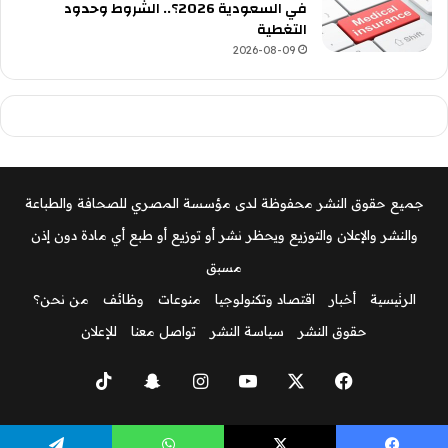
في السعودية 2026؟.. الشروط وحدود
التغطية
2026-08-09
جميع حقوق النشر محفوظة لدى مؤسسة المصري للصحافة والطباعة
والنشر والإعلان والتوزيع ويحظر نشر أو توزيع أو طبع أي مادة دون إذن
مسبق
الرئيسية
أخبار
اقتصاد وتكنولوجيا
منوعات
وظائف
من نحن؟
حقوق النشر
سياسة النشر
تواصل معنا
للإعلان
‫X
فيسبوك
‫YouTube
انستقرام
سناب
‫TikTok
تشات