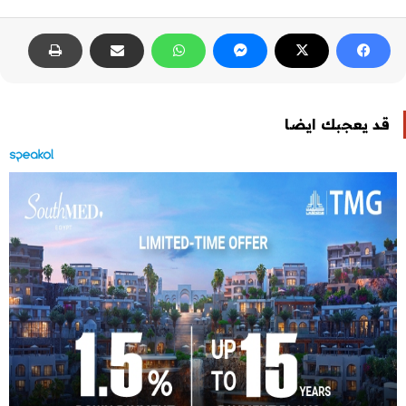
قد يعجبك ايضا