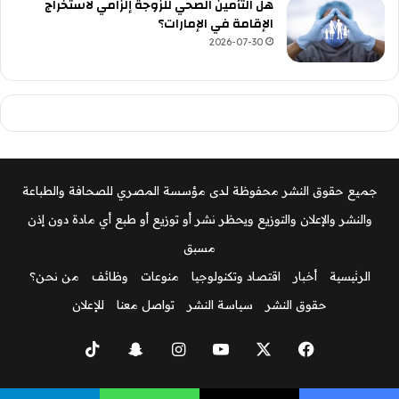
هل التأمين الصحي للزوجة إلزامي لاستخراج
الإقامة في الإمارات؟
2026-07-30
جميع حقوق النشر محفوظة لدى مؤسسة المصري للصحافة والطباعة
والنشر والإعلان والتوزيع ويحظر نشر أو توزيع أو طبع أي مادة دون إذن
مسبق
الرئيسية
أخبار
اقتصاد وتكنولوجيا
منوعات
وظائف
من نحن؟
حقوق النشر
سياسة النشر
تواصل معنا
للإعلان
‫X
فيسبوك
‫YouTube
انستقرام
سناب
‫TikTok
تشات