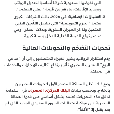
التي تفرضها السعودية شرطًا أساسيًا لتعديل الرواتب
وتجديد الإقامات، ما رفع من قيمة “الفني المعتمد”.
الامتيازات الإضافية:
في 2026، باتت الشركات الكبرى
تعتمد “الحزم التعويضية” التي تشمل التأمين الطبي
المتميز، وتذاكر الطيران السنوية، وبدلات السكن، وهي
عناصر ترفع القيمة الفعلية للدخل بنسبة كبيرة.
تحديات التضخم والتحويلات المالية
رغم استقرار الرواتب، يشير الخبراء الاقتصاديون إلى أن “صافي
الربح” للمغترب المصري تأثر بارتفاع تكاليف الإيجارات والخدمات
في المملكة.
ومع ذلك، تظل المملكة المصدر الأول لتحويلات المصريين
بالخارج. وبحسب بيانات
البنك المركزي المصري
، فإن استدامة
تدفق هذه التحويلات تعتمد بشكل أساسي على قدرة العمالة
المصرية على مواكبة متطلبات السوق السعودي الجديد الذي لم
يعد يقبل إلا “الأكفأ”.