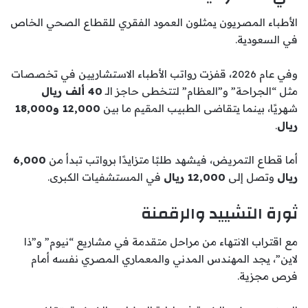
الأطباء المصريون يمثلون العمود الفقري للقطاع الصحي الخاص
في السعودية.
وفي عام 2026، قفزت رواتب الأطباء الاستشاريين في تخصصات
مثل “الجراحة” و”العظام” لتتخطى حاجز الـ
40 ألف ريال
شهريًا، بينما يتقاضى الطبيب المقيم ما بين
12,000 و18,000
ريال
.
أما قطاع التمريض، فيشهد طلبًا متزايدًا برواتب تبدأ من
6,000
ريال
وتصل إلى
12,000 ريال
في المستشفيات الكبرى.
ثورة التشييد والرقمنة
مع اقتراب الانتهاء من مراحل متقدمة في مشاريع “نيوم” و”ذا
لاين”، يجد المهندس المدني والمعماري المصري نفسه أمام
فرص مجزية.