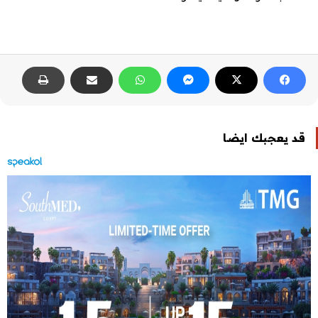
قد يعجبك ايضا