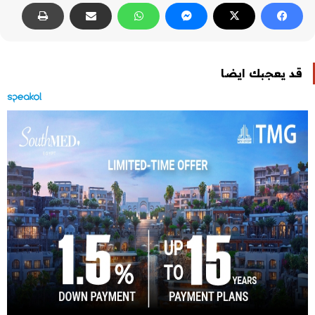
قد يعجبك ايضا