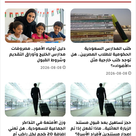
كتب المدارس السعودية
دليل أولياء الأمور.. مصروفات
الحكومية للطلاب المصريين.. هل
مدارس الخليج وأوراق التقديم
توجد كتب خارجية مثل
وشروط القبول
«الأضواء»؟
2026-08-08
2026-08-08
حجز تساهيل بعد قبول مستند
وزن الأمتعة في التذاكر
الزيارة العائلية.. ماذا تفعل إذا تم
الجماعية للسعودية.. هل تعني
إصدار مستندين لأفراد الأسرة؟
إضافة 20 كجم لكل راكب أم