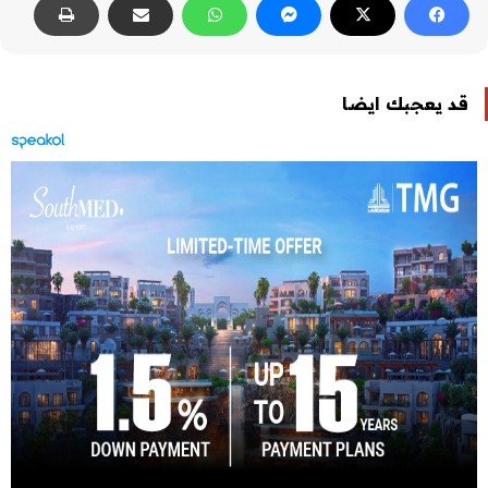
قد يعجبك ايضا