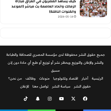
كيف يشاهد المصريون في العراق مباراة
الزمالك واتحاد العاصمة بث مباشر (الموعد
والقنوات الناقلة)
2026-05-16
جميع حقوق النشر محفوظة لدى مؤسسة المصري للصحافة والطباعة
والنشر والإعلان والتوزيع ويحظر نشر أو توزيع أو طبع أي مادة دون إذن
مسبق
الرئيسية
أخبار
اقتصاد وتكنولوجيا
منوعات
وظائف
من نحن؟
حقوق النشر
سياسة النشر
تواصل معنا
للإعلان
‫X
فيسبوك
‫YouTube
انستقرام
سناب
‫TikTok
تشات