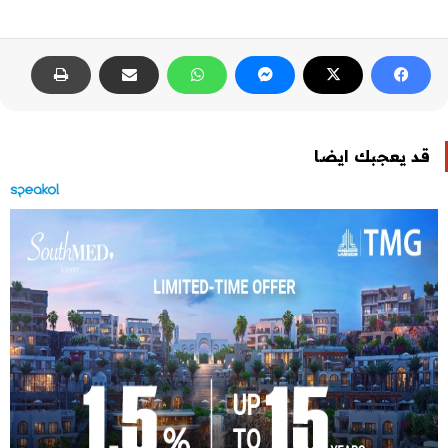
قد يعجبك ايضا