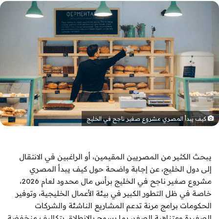
كيف يبدأ المصري مشروع صغير ناجح في الخليج
يبحث الكثير من المصريين المقيمين، أو الراغبين في الانتقال
إلى دول الخليج، عن إجابة واضحة حول كيف يبدأ المصري
مشروع صغير ناجح في الخليج برأس مال محدود لعام 2026،
خاصة في ظل التطور الكبير في بيئة الأعمال الخليجية، وتوفير
الحكومات برامج مرنة تدعم المشاريع الناشئة والشركات
الصغيرة ومتناهية الصغر، بما يسمح بالانطلاق بتكاليف منخفضة