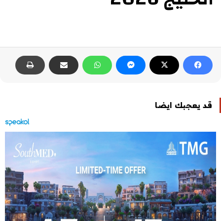
قد يعجبك ايضا