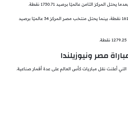
لمركز الثامن عالميًا برصيد 1730.71 نقطة.
وجاء منتخب إيران في المركز العشرين برصيد 1617.02 نقطة، بينما يحتل منتخب مصر المركز 34 عالميًا برصيد
اراة مصر ونيوزيلندا
 التي أعلنت نقل مباريات كأس العالم على عدة أقمار صناعية.