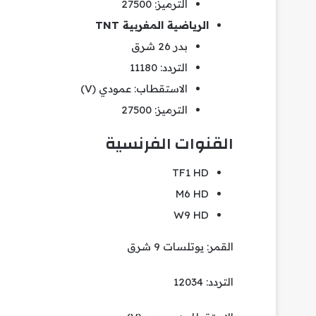
الترميز: 27500
الرياضية المغربية TNT
بدر 26 شرق
التردد: 11180
الاستقطاب: عمودي (V)
الترميز: 27500
القنوات الفرنسية
TF1 HD
M6 HD
W9 HD
القمر: يوتلسات 9 شرق
التردد: 12034