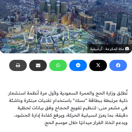
مكة المكرمة - أرشيفية
تُطبّق وزارة الحج والعمرة السعودية ولأول مرة أنظمة استشعار
ذكية مرتبطة ببطاقة “نسك” باستخدام تقنيات مبتكرة وناشئة
في مشعر منى؛ لتنظيم تفويج الحجاج وفق بيانات لحظية
دقيقة، بما يعزز انسيابية الحركة، ويرفع كفاءة إدارة الحشود،
ويدعم اتخاذ القرار ميدانيًا خلال موسم الحج.