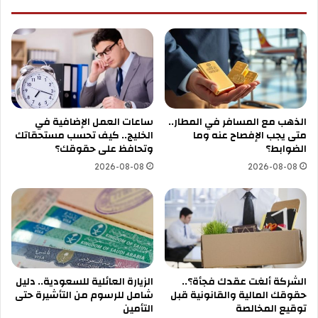
الذهب مع المسافر في المطار..
ساعات العمل الإضافية في
متى يجب الإفصاح عنه وما
الخليج.. كيف تحسب مستحقاتك
الضوابط؟
وتحافظ على حقوقك؟
2026-08-08
2026-08-08
الشركة ألغت عقدك فجأة؟..
الزيارة العائلية للسعودية.. دليل
حقوقك المالية والقانونية قبل
شامل للرسوم من التأشيرة حتى
توقيع المخالصة
التأمين