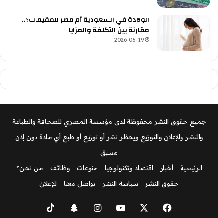
الولادة في السعودية أم مصر للمقيمات؟..
مقارنة بين التكلفة والمزايا
2026-06-19
جميع حقوق النشر محفوظة لدى مؤسسة المصري للصحافة والطباعة
والنشر والإعلان والتوزيع ويحظر نشر أو توزيع أو طبع أي مادة دون إذن
مسبق
الرئيسية
أخبار
اقتصاد وتكنولوجيا
منوعات
وظائف
من نحن؟
حقوق النشر
سياسة النشر
تواصل معنا
للإعلان
‫X
فيسبوك
‫YouTube
انستقرام
سناب
‫TikTok