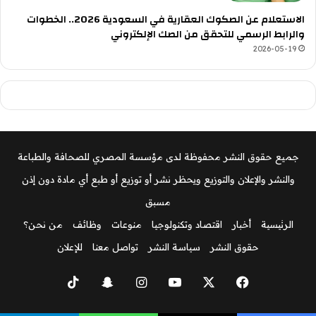
الاستعلام عن الصكوك العقارية في السعودية 2026.. الخطوات
والرابط الرسمي للتحقق من الصك الإلكتروني
2026-05-19
جميع حقوق النشر محفوظة لدى مؤسسة المصري للصحافة والطباعة
والنشر والإعلان والتوزيع ويحظر نشر أو توزيع أو طبع أي مادة دون إذن
مسبق
الرئيسية
أخبار
اقتصاد وتكنولوجيا
منوعات
وظائف
من نحن؟
حقوق النشر
سياسة النشر
تواصل معنا
للإعلان
‫X
فيسبوك
‫YouTube
انستقرام
سناب
‫TikTok
تشات