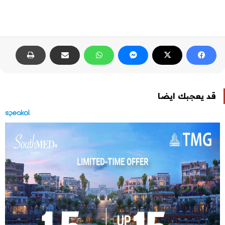
قد يعجبك ايضا