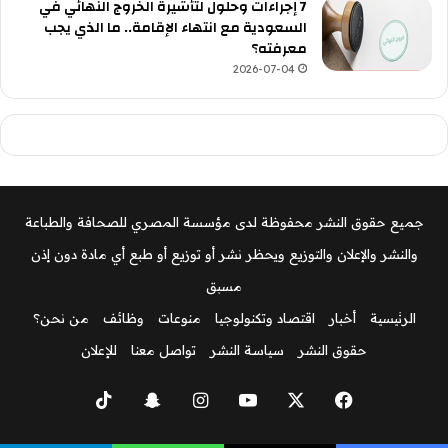
7 إجراءات وحلول لتأشيرة الخروج النهائي في
السعودية مع انتهاء الإقامة.. ما الذي يجب
معرفته؟
2026-07-04
جميع حقوق النشر محفوظة لدى مؤسسة المصري للصحافة والطباعة
والنشر والإعلان والتوزيع ويحظر نشر أو توزيع أو طبع أي مادة دون إذن
مسبق
الرئيسية
أخبار
اقتصاد وتكنولوجيا
منوعات
وظائف
من نحن؟
حقوق النشر
سياسة النشر
تواصل معنا
للإعلان
‫X
فيسبوك
‫YouTube
انستقرام
سناب
‫TikTok
تشات