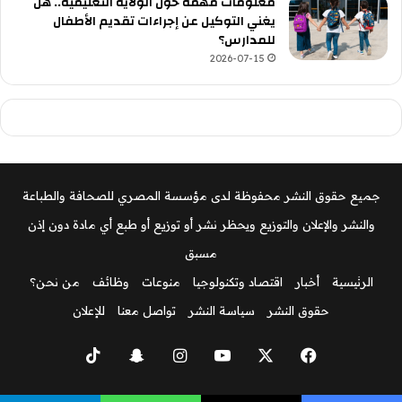
معلومات مهمة حول الولاية التعليمية.. هل
يغني التوكيل عن إجراءات تقديم الأطفال
للمدارس؟
2026-07-15
جميع حقوق النشر محفوظة لدى مؤسسة المصري للصحافة والطباعة
والنشر والإعلان والتوزيع ويحظر نشر أو توزيع أو طبع أي مادة دون إذن
مسبق
الرئيسية
أخبار
اقتصاد وتكنولوجيا
منوعات
وظائف
من نحن؟
حقوق النشر
سياسة النشر
تواصل معنا
للإعلان
‫X
فيسبوك
‫YouTube
انستقرام
سناب
‫TikTok
تشات