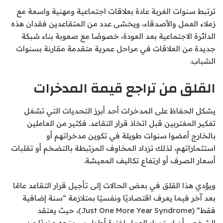
ترتبط سنوات الغربة عادة بعلاقات اجتماعية ومهنية واسعة مع
زملاء العمل والأصدقاء، ويخشى عدد من المتقاعدين فقدان هذه
الدائرة الاجتماعية بعد العودة، خصوصًا مع صعوبة بناء شبكة
جديدة من العلاقات في مراحل عمرية متقدمة مقارنة بسنوات
الشباب.
القلق من تراجع قيمة المدخرات
يشكل الحفاظ على المدخرات أحد أبرز التحديات التي تشغل
تفكير المغتربين قبل اتخاذ قرار التقاعد. فكثير من العاملين
بالخارج أمضوا سنوات طويلة في تكوين مدخراتهم أو
استثماراتهم، لذلك تزداد المخاوف المرتبطة بالتضخم أو تقلبات
أسعار الصرف أو ارتفاع تكاليف المعيشة.
ويؤدي هذا القلق في بعض الحالات إلى تأجيل قرار التقاعد عامًا
بعد آخر فيما يعرف اقتصاديًا ونفسيًا بمتلازمة “سنة إضافية
فقط” (Just One More Year Syndrome)، حيث يعتقد
الشخص أن استمرار العمل لفترة أطول سيمنحه مزيدًا من