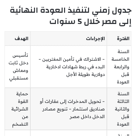
جدول زمني لتنفيذ العودة النهائية
إلى مصر خلال 5 سنوات
الفترة
الإجراءات
الهدف
السنة
تأسيس
الخامسة
– الاشتراك في تأمين المغتربين –
دخل ثابت
والرابعة
البدء في ربط شهادات ادخارية
ومعاش
قبل
دولارية طويلة الأجل
مستقبلي
العودة
السنة
حماية
الثالثة
– تحويل المدخرات إلى عقارات أو
القوة
والثانية
صناديق استثمار – تنويع مصادر
الشرائية
قبل
الدخل داخل مصر
من
العودة
التضخم
السنة