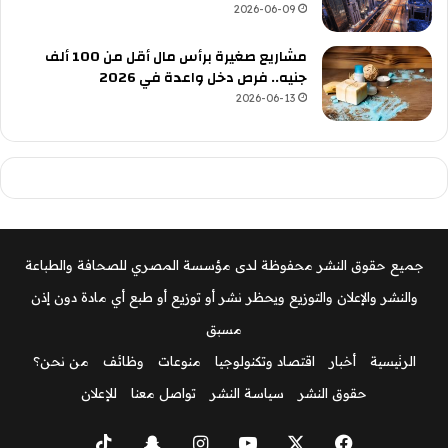
2026-06-09
مشاريع صغيرة برأس مال أقل من 100 ألف
جنيه.. فرص دخل واعدة في 2026
2026-06-13
جميع حقوق النشر محفوظة لدى مؤسسة المصري للصحافة والطباعة
والنشر والإعلان والتوزيع ويحظر نشر أو توزيع أو طبع أي مادة دون إذن
مسبق
الرئيسية
أخبار
اقتصاد وتكنولوجيا
منوعات
وظائف
من نحن؟
حقوق النشر
سياسة النشر
تواصل معنا
للإعلان
‫X
فيسبوك
‫YouTube
انستقرام
سناب
‫TikTok