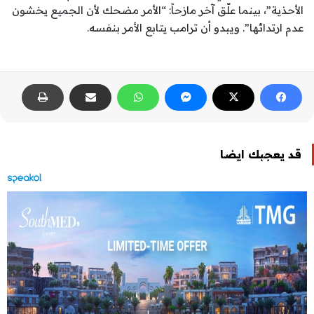
الأحذية”، بينما علّق آخر مازحاً: “الأمر مضحك لأن الجميع يخشون
عدم ارتدائها”. ويبدو أن ترامب يتابع الأمر بنفسه.
قد يعجبك ايضا