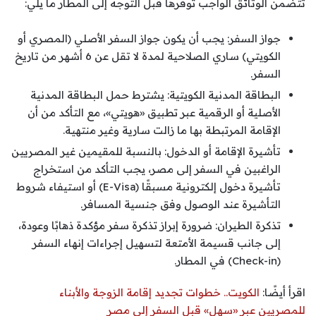
تتضمن الوثائق الواجب توفرها قبل التوجه إلى المطار ما يلي:
جواز السفر: يجب أن يكون جواز السفر الأصلي (المصري أو
الكويتي) ساري الصلاحية لمدة لا تقل عن 6 أشهر من تاريخ
السفر.
البطاقة المدنية الكويتية: يشترط حمل البطاقة المدنية
الأصلية أو الرقمية عبر تطبيق «هويتي»، مع التأكد من أن
الإقامة المرتبطة بها ما زالت سارية وغير منتهية.
تأشيرة الإقامة أو الدخول: بالنسبة للمقيمين غير المصريين
الراغبين في السفر إلى مصر، يجب التأكد من استخراج
تأشيرة دخول إلكترونية مسبقًا (E-Visa) أو استيفاء شروط
التأشيرة عند الوصول وفق جنسية المسافر.
تذكرة الطيران: ضرورة إبراز تذكرة سفر مؤكدة ذهابًا وعودة،
إلى جانب قسيمة الأمتعة لتسهيل إجراءات إنهاء السفر
(Check-in) في المطار.
اقرأ أيضًا:
الكويت.. خطوات تجديد إقامة الزوجة والأبناء
للمصريين عبر «سهل» قبل السفر إلى مصر