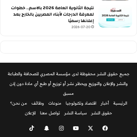
نتيجة الثانوية العامة 2026 بالاسم.. خطوات
لمعرفة الدرجات لأبناء المصريين بالخارج بعد
إعلانها رسميًا
2026-07-20
جميع حقوق النشر محفوظة لدى مؤسسة المصري للصحافة والطباعة
والنشر والإعلان والتوزيع ويحظر نشر أو توزيع أو طبع أي مادة دون إذن
مسبق
الرئيسية
أخبار
اقتصاد وتكنولوجيا
منوعات
وظائف
من نحن؟
حقوق النشر
سياسة النشر
تواصل معنا
للإعلان
‫X
فيسبوك
‫YouTube
انستقرام
سناب
‫TikTok