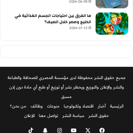
2026-06-08
ما الفرق بين احتياجات الجسم الغذائية في
الخليج ومصر خلال الصيف؟
2026-07-15
جميع حقوق النشر محفوظة لدى مؤسسة المصري للصحافة والطباعة
والنشر والإعلان والتوزيع ويحظر نشر أو توزيع أو طبع أي مادة دون إذن
مسبق
الرئيسية
أخبار
اقتصاد وتكنولوجيا
منوعات
وظائف
من نحن؟
حقوق النشر
سياسة النشر
تواصل معنا
للإعلان
‫X
فيسبوك
‫YouTube
انستقرام
سناب
‫TikTok