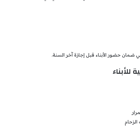
في ضمان حضور الأبناء قبل إجازة آخر السنة.
 للأبناء
رار
الزحام