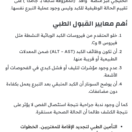
الخليجي عبر منصة “وافد” (المعروفة سابقاً بـ“جامكا”) على
تقييم الحالة الوظيفية للكبد وليس وجود عملية التبرع نفسها.
أهم معايير القبول الطبي
خلو المتقدم من فيروسات الكبد الوبائية النشطة مثل
فيروس B وC.
أن تكون وظائف الكبد (ALT – AST) ضمن المعدلات
الطبيعية أو قريبة منها.
عدم وجود مؤشرات لتليف أو فشل كبدي في الفحوصات أو
الأشعة.
أن يوضح السونار أن الكبد المتبقي بعد التبرع يعمل بكفاءة
دون مضاعفات.
كما أن وجود ندبة جراحية نتيجة استئصال الفص لا يؤثر على
نتيجة الكشف طالما أن الحالة الصحية مستقرة.
التأمين الطبي لتجديد الإقامة للمغتربين.. الخطوات