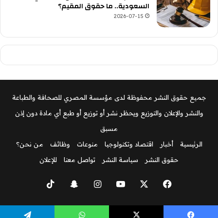
السعودية.. ما حقوق المقيم؟
2026-07-15
جميع حقوق النشر محفوظة لدى مؤسسة المصري للصحافة والطباعة
والنشر والإعلان والتوزيع ويحظر نشر أو توزيع أو طبع أي مادة دون إذن
مسبق
الرئيسية
أخبار
اقتصاد وتكنولوجيا
منوعات
وظائف
من نحن؟
حقوق النشر
سياسة النشر
تواصل معنا
للإعلان
‫X
فيسبوك
‫YouTube
انستقرام
سناب
‫TikTok
تشات