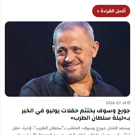
أكمل القراءة »
2026-07-18
جورج وسوف يختتم حفلات يوليو في الخبر
بـ«ليلة سلطان الطرب»
يستعد الفنان جورج وسوف، الملقب بـ”سلطان الطرب”، لإحياء حفل
غنائي كبير بعنوان «ليلة سلطان الطرب»، يوم الجمعة 31 يوليو، على…