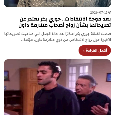
2026-07-13
بعد موجة الانتقادات.. جوري بكر تعتذر عن
تصريحاتها بشأن زواج أصحاب متلازمة داون
قدمت الفنانة جوري بكر اعتذارًا بعد حالة الجدل التي صاحبت تصريحاتها
الأخيرة حول زواج الأشخاص من ذوي متلازمة داون، مؤكدة…
أكمل القراءة »