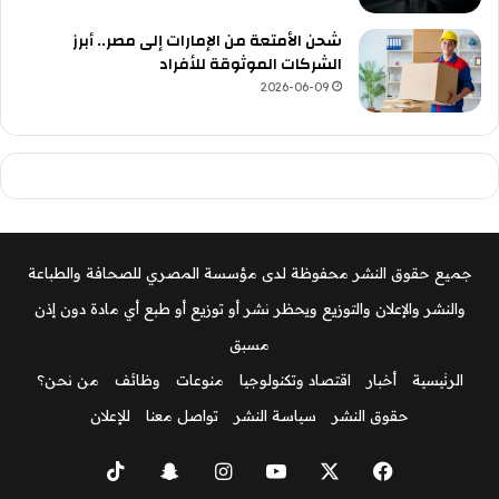
شحن الأمتعة من الإمارات إلى مصر.. أبرز
الشركات الموثوقة للأفراد
2026-06-09
جميع حقوق النشر محفوظة لدى مؤسسة المصري للصحافة والطباعة
والنشر والإعلان والتوزيع ويحظر نشر أو توزيع أو طبع أي مادة دون إذن
مسبق
الرئيسية
أخبار
اقتصاد وتكنولوجيا
منوعات
وظائف
من نحن؟
حقوق النشر
سياسة النشر
تواصل معنا
للإعلان
‫X
فيسبوك
‫YouTube
انستقرام
سناب
‫TikTok